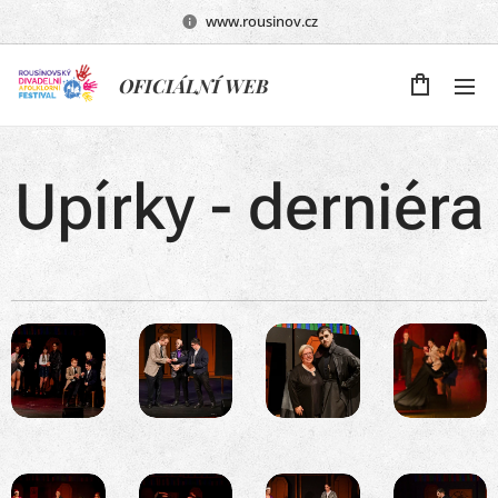
www.rousinov.cz
OFICIÁLNÍ WEB
Upírky - derniéra