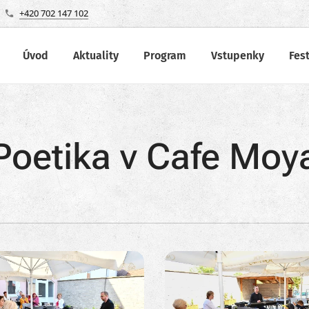
+420 702 147 102
Úvod
Aktuality
Program
Vstupenky
Fes
Poetika v Cafe Moy