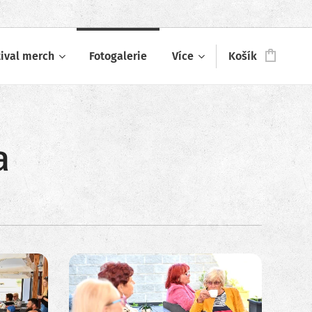
tival merch
Fotogalerie
Více
Košík
a